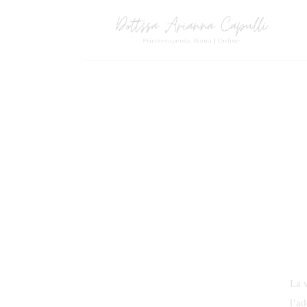
La v
l’a