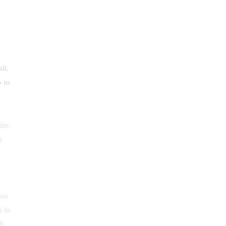
li,
 in
tre
i
nua
à in
di