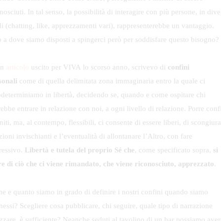
nosciuti. In tal senso, la possibilità di interagire con più persone, in dive
i (chatting, like, apprezzamenti vari), rappresenterebbe un vantaggio.
o a dove siamo disposti a spingerci però per soddisfare questo bisogno?
un
articolo
uscito per VIVA lo scorso anno, scrivevo di
confini
sonali
come di quella delimitata zona immaginaria entro la quale ci
odeterminiamo in libertà, decidendo se, quando e come ospitare chi
ebbe entrare in relazione con noi, a ogni livello di relazione. Porre conf
niti, ma, al contempo, flessibili, ci consente di essere liberi, di scongiura
zioni invischianti e l’eventualità di allontanare l’Altro, con fare
ressivo.
Libertà e tutela del proprio Sé che
, come specificato sopra,
si
re di ciò che ci viene rimandato, che viene riconosciuto, apprezzato
.
e e quanto siamo in grado di definire i nostri confini quando siamo
essi? Scegliere cosa pubblicare, chi seguire, quale tipo di narrazione
izzare, è sufficiente? Neanche seduti al tavolino di un bar possiamo aver