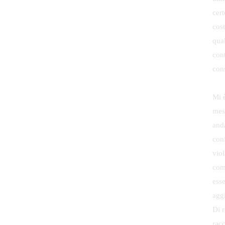
cer
cos
qual
con
con
Mi è
mess
and
conf
vio
com
ess
aggi
Di 
rac