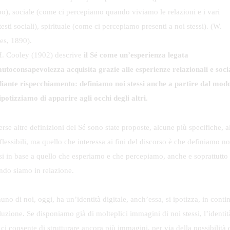
po), sociale (come ci percepiamo quando viviamo le relazioni e i vari
esti sociali), spirituale (come ci percepiamo presenti a noi stessi). (W.
es, 1890).
H. Cooley (1902) descrive
il Sé come un’esperienza legata
’autoconsapevolezza acquisita grazie alle esperienze relazionali e socia
iante rispecchiamento: definiamo noi stessi anche a partire dal modo
ipotizziamo di apparire agli occhi degli altri.
rse altre definizioni del Sé sono state proposte, alcune più specifiche, al
flessibili, ma quello che interessa ai fini del discorso è che definiamo no
ssi in base a quello che esperiamo e che percepiamo, anche e soprattutto
ndo siamo in relazione.
no di noi, oggi, ha un’identità digitale, anch’essa, si ipotizza, in conti
uzione. Se disponiamo già di molteplici immagini di noi stessi, l’identit
 ci consente di strutturare ancora più immagini, per via della possibilità 