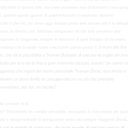
indacabile in quanto tale, ma come possiamo non domandarci cosa sping
lo, quando questo genere di autorivelazioni ci sembrano stonare?
rischio è che ciò che stona oggi domani possa non stonare più e lo abbia
 visto, in diversi casi. Abbiamo sdoganato ciò che non avremmo mai
aginato di sdoganare, sempre in funzione di quel bisogno di cui sopra,
il muro alla fine
domanda con la quale vorrei concludere questo pezzo è:
e, che dà la possibilità a Truman Burbank di varcare la soglia del mo
truito per lui e da lui fino a quel momento vissuto, esiste? Se siamo s
tagonisti che registi del nostro personale Truman Show, riusciremo a
tenere un buon livello di consapevolezza su ciò che potrebbe
presentare, per noi, un rischio?
io pensare di sì.
e? Delineando un confine personale, oscurando la fotocamera per qua
uto e intraprendendo la navigazione verso una sempre maggiore libertà
iù soli in mondo di comparse, che in un mondo di persone curiose di