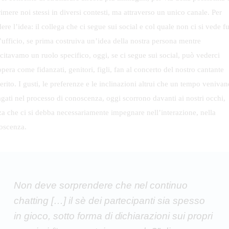
imere noi stessi in diversi contesti, ma attraverso un unico canale. Per
ere l’idea: il collega che ci segue sui social e col quale non ci si vede fu
’ufficio, se prima costruiva un’idea della nostra persona mentre
citavamo un ruolo specifico, oggi, se ci segue sui social, può vederci
opera come fidanzati, genitori, figli, fan al concerto del nostro cantante
erito. I gusti, le preferenze e le inclinazioni altrui che un tempo venivan
agati nel processo di conoscenza, oggi scorrono davanti ai nostri occhi,
za che ci si debba necessariamente impegnare nell’interazione, nella
oscenza.
Non deve sorprendere che nel continuo
chatting […] il sè dei partecipanti sia spesso
in gioco, sotto forma di dichiarazioni sui propri