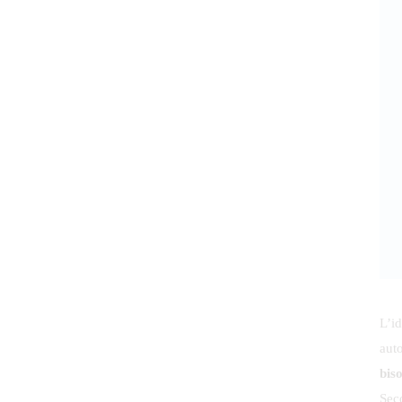
L’id
auto
bis
Sec