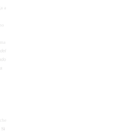
a a
mo
 ma
 del
ndo
ia
lche
.
Si