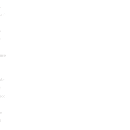
,
a è
ò
e
enso
dei
i
ico.
e
i