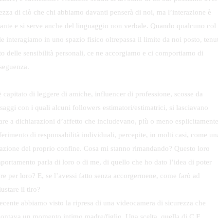
tezza di ciò che chi abbiamo davanti penserà di noi, ma l’interazione è
tante e si serve anche del linguaggio non verbale. Quando qualcuno col
e interagiamo in uno spazio fisico oltrepassa il limite da noi posto, tenu
to delle sensibilità personali, ce ne accorgiamo e ci comportiamo di
seguenza.
 capitato di leggere di amiche, influencer di professione, scosse da
aggi con i quali alcuni followers estimatori/estimatrici, si lasciavano
are a dichiarazioni d’affetto che includevano, più o meno esplicitamente
erimento di responsabilità individuali, percepite, in molti casi, come un
lazione del proprio confine. Cosa mi stanno rimandando? Questo loro
portamento parla di loro o di me, di quello che ho dato l’idea di poter
ere per loro? E, se l’avessi fatto senza accorgermene, come farò ad
ustare il tiro?
recente abbiamo visto la ripresa di una videocamera di sicurezza che
contava un momento intimo madre/figlio. Una scelta, quella di C.F.,