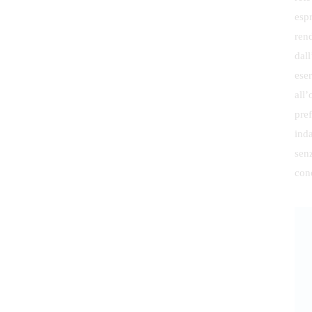
espr
rend
dall
eser
all’
pref
ind
sen
con