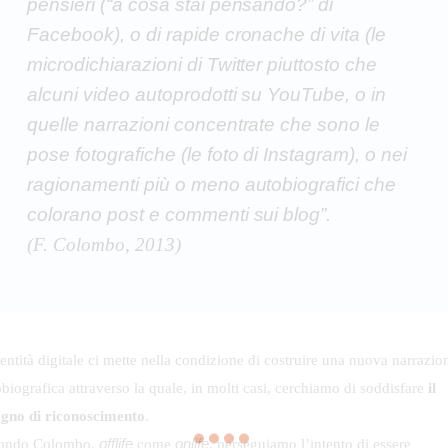
pensieri (“a cosa stai pensando?” di
Facebook), o di rapide cronache di vita (le
microdichiarazioni di Twitter piuttosto che
alcuni video autoprodotti su YouTube, o in
quelle narrazioni concentrate che sono le
pose fotografiche (le foto di Instagram), o nei
ragionamenti più o meno autobiografici che
colorano post e commenti sui blog”.
(F. Colombo, 2013)
entità digitale ci mette nella condizione di costruire una nuova narrazio
biografica attraverso la quale, in molti casi, cerchiamo di soddisfare
il
ogno di riconoscimento
.
offlife
onlife
ondo Colombo,
come
, perseguiamo l’intento di essere