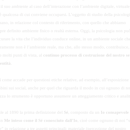
il suo ambiente al caso dell’interazione con l’ambiente digitale, virtuale
è qualcosa di cui conviene occuparsi. L’oggetto di studio della psicologi
mano, in relazione col contesto di riferimento, con quello che abbiamo
pre definito ambiente fisico o realtà esterna. Oggi, la psicologia non pu
scurare la vita che l’individuo conduce online, in un ambiente sociale ch
uramente non è l’ambiente reale, ma che, allo stesso modo, contribuisce,
o molti punti di vista, al
continuo processo di costruzione del nostro s
dentità
.
ì come accade per questioni etiche relative, ad esempio, all’esposizione 
bini sui social, anche per quel che riguarda il modo in cui ognuno di no
lizza lo strumento è opportuno assumere un atteggiamento critico e analit
ale al 1890 la prima definizione del
Sé
, composto da un
Io
consapevole
un
Me
inteso come il Sé conosciuto dall’Io
, cioè come ognuno di noi “s
” in relazione a tre aspetti principali: materiale (percezione del nostro