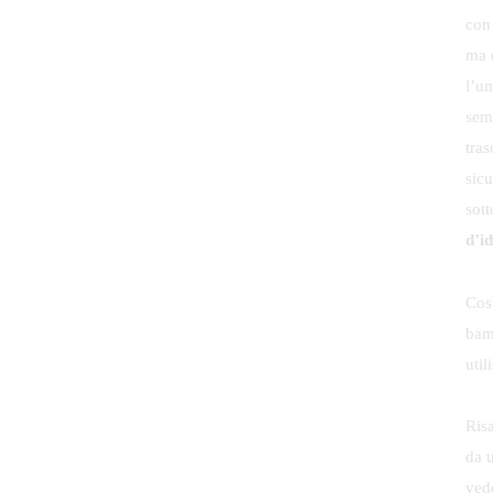
con 
ma 
l’u
sem
tra
sic
sott
d’i
Cos
bam
uti
Ris
da 
vede