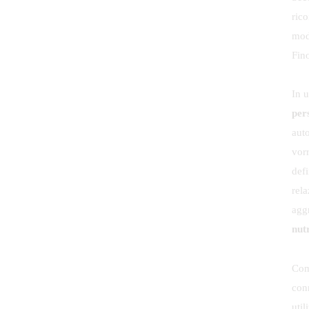
rico
mod
Fin
In 
per
aut
vorr
defi
rela
agg
nut
Com
conn
util