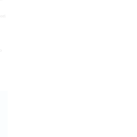
ori
o