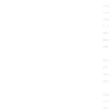
cor
cont
Jam
C. 
all
med
cui 
Dive
più 
ste
qua
Ognu
evol
rete