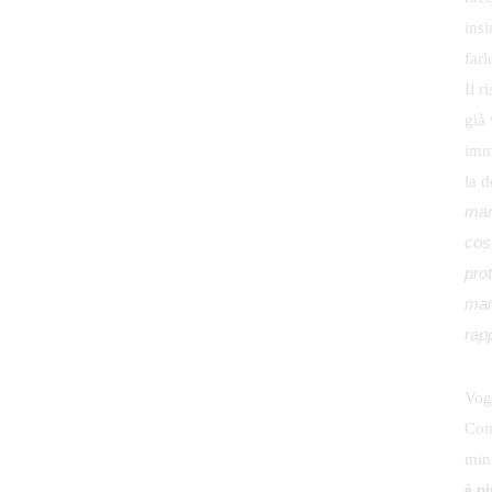
ins
far
Il 
già
imm
la 
mar
cos
pro
man
rap
Vogl
Com
min
è p