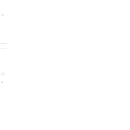
e
ci.
ndo,
ra
a