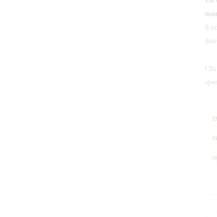
Un 
man
il 
dir
Chi 
spe
E
I
W