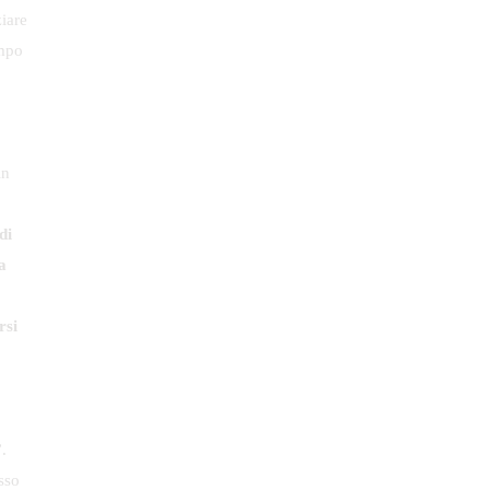
empo
in
di
a
rsi
”.
sso