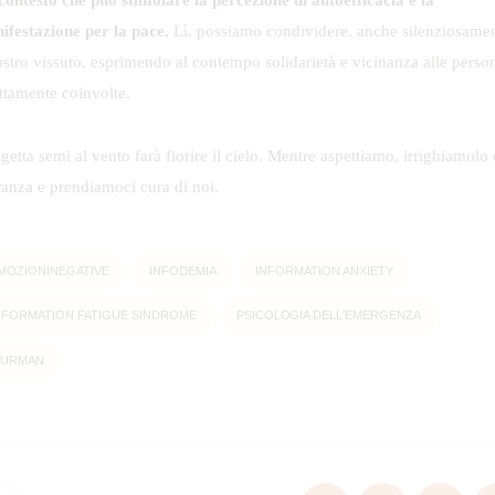
contesto che può stimolare la percezione di autoefficacia è la
ifestazione per la pace.
Lì, possiamo condividere, anche silenziosamen
nostro vissuto, esprimendo al contempo solidarietà e vicinanza alle perso
ettamente coinvolte.
getta semi al vento farà fiorire il cielo. Mentre aspettiamo, irrighiamolo 
ranza e prendiamoci cura di noi.
MOZIONINEGATIVE
INFODEMIA
INFORMATION ANXIETY
NFORMATION FATIGUE SINDROME
PSICOLOGIA DELL'EMERGENZA
URMAN