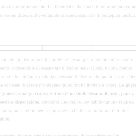
tivo e comportamentale. La dipendenza dai social in un momento com
to come difesa dall’eventualità di essere criticati o di percepirsi ineffica
letto che qualcuno ha criticato le inviate sul posto perché indossavano
metto, accusandole di esasperare il rischio reale. Qualcun altro, mentre
ervavo che abbiamo anche la necessità di distrarci da quanto sta accade
a accusata di essere privilegiata quindi mi ha invitata a tacere.
La guer
la guerra, una guerra tra vittime di un simile vissuto di ansia, paura,
oscia e disperazione
, emozioni alle quali è inevitabile ognuno reagisca 
 modo, ma sarebbe bene riconoscesse che il suo modo non è l’unico
ibile.