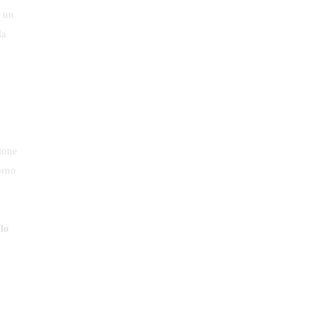
e un
la
ione
orno
 lo