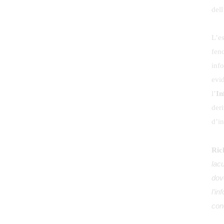
dell
L’e
fen
inf
evi
l’
In
deri
d’i
Ric
lac
dove
l’i
con