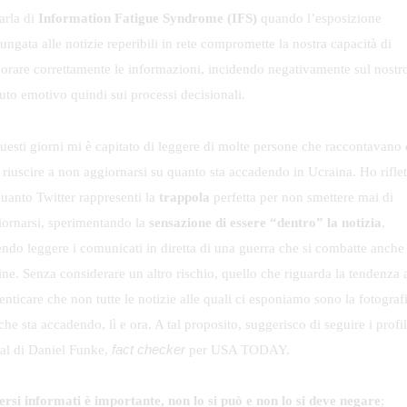
arla di
Information Fatigue Syndrome (IFS)
quando l’esposizione
ungata alle notizie reperibili in rete compromette la nostra capacità di
borare correttamente le informazioni, incidendo negativamente sul nostr
uto emotivo quindi sui processi decisionali.
questi giorni mi è capitato di leggere di molte persone che raccontavano 
 riuscire a non aggiornarsi su quanto sta accadendo in Ucraina. Ho riflet
quanto Twitter rappresenti la
trappola
perfetta per non smettere mai di
iornarsi, sperimentando la
sensazione di essere “dentro” la notizia
,
endo leggere i comunicati in diretta di una guerra che si combatte anche
ine. Senza considerare un altro rischio, quello che riguarda la tendenza 
nticare che non tutte le notizie alle quali ci esponiamo sono la fotografi
che sta accadendo, lì e ora. A tal proposito, suggerisco di seguire i profil
fact checker
ial di Daniel Funke,
per USA TODAY.
ersi informati è importante, non lo si può e non lo si deve negare
;