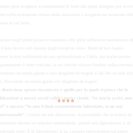
iamo però scegliere accuratamente le fonti alle quali attingere per aver
dro sufficientemente chiaro della situazione e scegliere un momento del
nata in cui farlo.
cuno negli ultimi giorni si aspettava che gli/le influencer smettessero di
 il loro lavoro nel rispetto degli eventi in corso. Molti di loro hanno
esso la loro solidarietà tra una sponsorizzata e l’altra, ma anche questo
portamento è stato criticato, in un circolo vizioso fondato sulla convinz
 esistano un modo giusto e uno sbagliato di reagire a ciò che accade int
oi. Non esiste un modo giusto e/o sbagliato di reagire.
 distorsione spesso riscontrata è quella per la quale si pensa che la
licazione a mezzo social validi i nostri vissuti.
“Se non lo scrivi, non
vi” e ancora “Se non ti tieni costantemente informato, te ne stai
interessando”.
Guidati da tale distorsione, la possibilità che la ricerca di
ormazioni diventi un impulso irrefrenabile, quindi una dipendenza, è da
iderarsi reale. E le dipendenze, si sa, causano ripercussioni sul piano