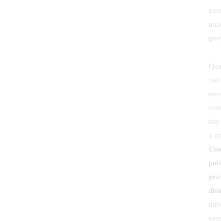
poss
qua
gior
Qual
fare
espr
com
che
a n
Una
pubb
pro
dis
inf
cons