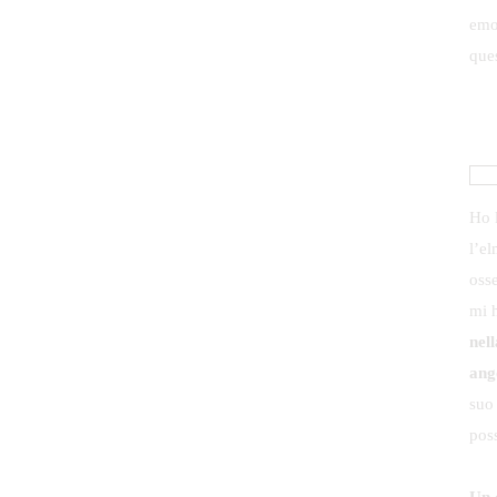
emo
ques
Ho 
l’el
oss
mi h
nel
ang
suo
poss