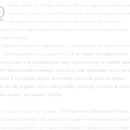
ue ore dopo avrei dovuto iniziare
a lavorare. Un’ora e mezza l’ho trascorsa, senza accorgermi del t
che passava, a scorrere i tweet, cercare le notizie più recenti, a
dermi di poter seguire la guerra in diretta, come se questo potesse farmi
e più tranquilla.
 figlia di un militare e diplomatico, in servizio prima nei Balcani e poi 
q. Quella compulsione la conosco bene.
È un vissuto che collocherei a
à tra l’ansia e la rassegnazione: vuoi sapere cosa sta accadendo quin
tivi l’illusione della tecnologia come la grande opportunità di averne l
tezza.
È il principio teorico dell’orribile verità che vince sul dubbio,
icato alla peggiore delle realtà possibili; il bisogno viscerale di mette
uore in pace, accettando l’orribile.
Sei troppo attaccata alla tua famiglia,
ex fidanzato una volta mi disse: “
tinuamente distratta dalla necessità di sapere che tuo padre è Online
assai silenziosamente, pur sapendo si trattasse di qualcosa di più comple