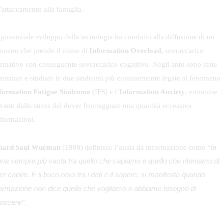
’attaccamento alla famiglia.
sponenziale sviluppo della tecnologia ha condotto alla diffusione di un
omeno che prende il nome di
Information Overload
, sovraccarico
ormativo con conseguente sovraccarico cognitivo. Negli anni sono state
denziate e studiate le due sindromi più comunemente legate al fenomeno
formation Fatigue Sindrome
(IFS) e l’
Information Anxiety
, entrambe
vanti dallo stress del dover fronteggiare una quantità eccessiva
nformazioni.
la
hard Saul Wurman
(1989) definisce l’ansia da informazione come “
una sempre più vasta tra quello che capiamo e quello che riteniamo di
r capire. È il buco nero tra i dati e il sapere; si manifesta quando
nformazione non dice quello che vogliamo o abbiamo bisogno di
oscere
”.