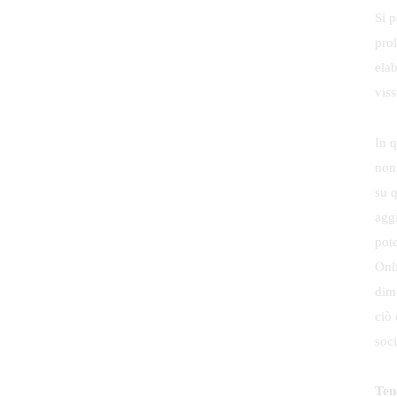
Si p
prol
ela
viss
In 
non
su 
agg
pot
Onl
dime
ciò 
soc
Ten