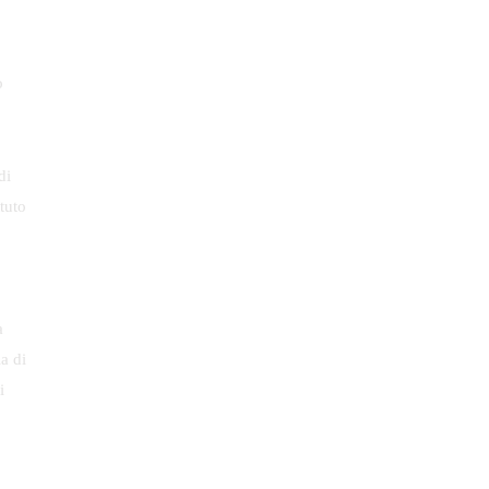
o
di
tuto
a
a di
i