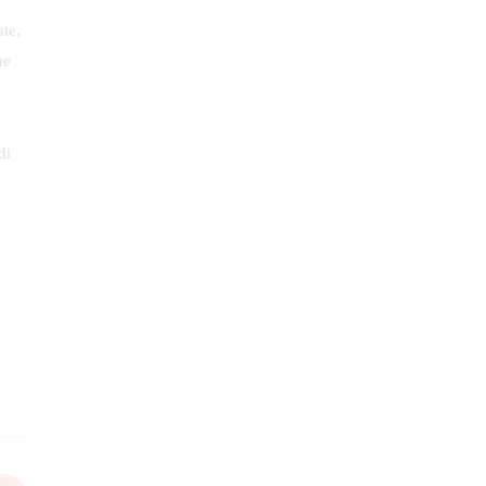
te,
ne
di