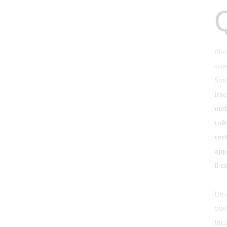
Qualche giorno fa, il brutto risveglio. D
illu
star
Sono
Ira
met
col
cer
appl
il c
Un 
con
Inc