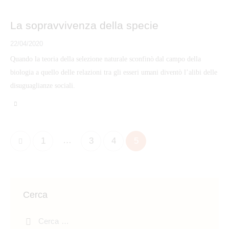
La sopravvivenza della specie
22/04/2020
Quando la teoria della selezione naturale sconfinò dal campo della
biologia a quello delle relazioni tra gli esseri umani diventò l’alibi delle
disuguaglianze sociali.
Paginazione
…
Page
1
Page
3
Page
4
Page
5
degli
articoli
Cerca
Ricerca