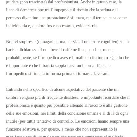
guidata (non trascinata) dal professionista. Anche in questo caso, la
linea di demarcazione tra l’impegno e il rischio che la seduta e il
percorso diventino una prestazione è sfumata, ma il terapeuta sa come
individuarla e, qualora fosse necessario, evidenziarla.
Non vi stupireste (o magari sì, ma per via di un errore cognitivo) se un
barista dichiarasse di non bere il caffè né il cappuccino, meno,
probabilmente, se l’ortopedico avesse il malleolo fratturato. Quello che
è importante è che il barista sappia farvi un buon caffè e che
l’ortopedico si rimetta in forma prima di tornare a lavorare.
Entrando nello specifico di alcune aspettative del paziente che mi
sembra vengano più di frequente disattese, è importante ricordare che il
professionista è quanto più possibile allenato all’ascolto e alla gestione
delle sue emozioni, nei limiti della condizione umana e al di là di ogni
inutile (per tutti) tentativo di controllo. Le emozioni hanno sempre una
funzione adattiva e, per questo, a meno che non rappresentino la