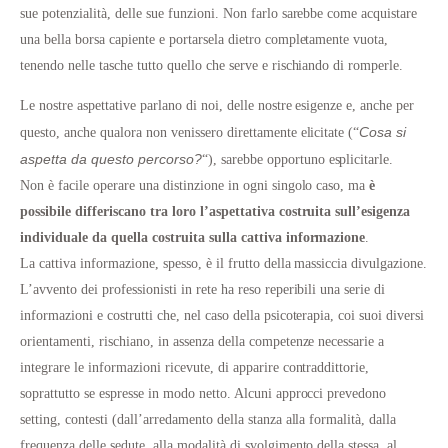
sue potenzialità, delle sue funzioni. Non farlo sarebbe come acquistare
una bella borsa capiente e portarsela dietro completamente vuota,
tenendo nelle tasche tutto quello che serve e rischiando di romperle.
Le nostre aspettative parlano di noi, delle nostre esigenze e, anche per
Cosa si
questo, anche qualora non venissero direttamente elicitate (“
aspetta da questo percorso?
“), sarebbe opportuno esplicitarle.
Non è facile operare una distinzione in ogni singolo caso, ma
è
possibile differiscano tra loro l’aspettativa costruita sull’esigenza
individuale da quella costruita sulla cattiva informazione
.
La cattiva informazione, spesso, è il frutto della massiccia divulgazione.
L’avvento dei professionisti in rete ha reso reperibili una serie di
informazioni e costrutti che, nel caso della psicoterapia, coi suoi diversi
orientamenti, rischiano, in assenza della competenze necessarie a
integrare le informazioni ricevute, di apparire contraddittorie,
soprattutto se espresse in modo netto. Alcuni approcci prevedono
setting, contesti (dall’arredamento della stanza alla formalità, dalla
frequenza delle sedute, alla modalità di svolgimento della stessa, al