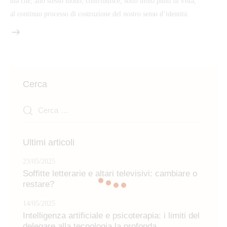
ma che, allo stesso modo, contribuisce, sotto molti punti di vista,
al continuo processo di costruzione del nostro senso d’identità.
Cerca
Ricerca
per:
Ultimi articoli
23/05/2025
Soffitte letterarie e altari televisivi: cambiare o
restare?
14/05/2025
Intelligenza artificiale e psicoterapia: i limiti del
delegare alla tecnologia la profonda