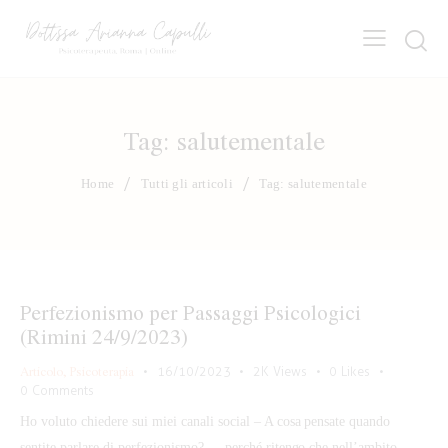
Tag: salutementale
Home
Tutti gli articoli
Tag: salutementale
Perfezionismo per Passaggi Psicologici
(Rimini 24/9/2023)
Articolo
,
Psicoterapia
16/10/2023
2K
Views
0
Likes
0
Comments
Ho voluto chiedere sui miei canali social – A cosa pensate quando
sentite parlare di perfezionismo? - , perché ritengo che nell’ambito