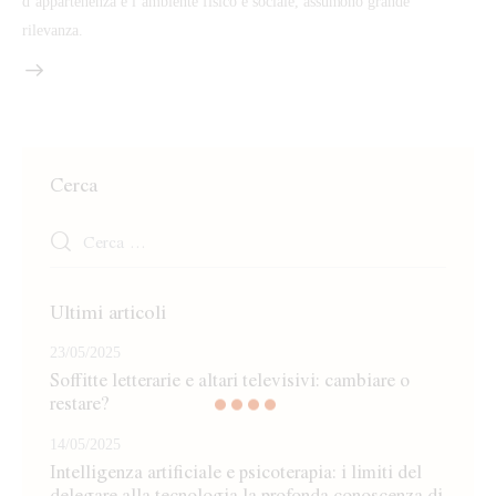
d’appartenenza e l’ambiente fisico e sociale, assumono grande
rilevanza.
Cerca
Ricerca
per:
Ultimi articoli
23/05/2025
Soffitte letterarie e altari televisivi: cambiare o
restare?
14/05/2025
Intelligenza artificiale e psicoterapia: i limiti del
delegare alla tecnologia la profonda conoscenza di